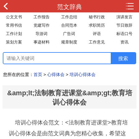
范文辞典
公文文书
工作报告
工作总结
秘书行政
演讲发言
常用书信
党建写作
合同范本
求职简历
节日致辞
工作计划
导游词
广告词
评语
标语口号
策划方案
事迹材料
规章制度
工作意见
资讯
您所在的位置：
首页
>
心得体会
>
培训心得体会
&amp;lt;法制教育进课堂&amp;gt;教育培
训心得体会
培训心得体会范文：<法制教育进课堂>教育培
训心得体会是由范文词典为您精心收集，希望这