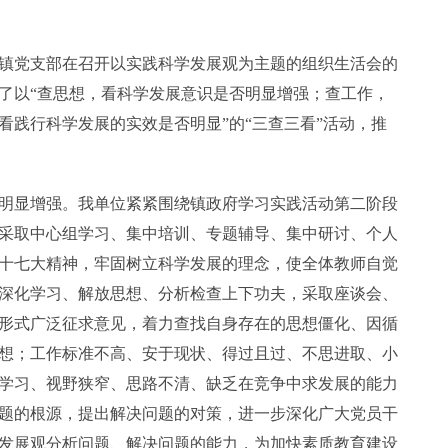
x镇党支部在召开以实践科学发展观为主题的组织生活会的
了以“查思想，看科学发展意识是否明显增强；查工作，
看践行科学发展的实效是否明显”的“三查三看”活动，推
明显增强。我单位紧紧围绕镇政府学习实践活动第二阶段
采取中心组学习、集中培训、专题辅导、集中研讨、个人
十七大精神，牢固树立科学发展的理念，使全体教师自觉
深化学习、解放思想、分析检查上下功夫，采取座谈会、
形式广泛征求意见，着力查找自身存在的思想僵化、因循
想；工作标准不高、安于现状、得过且过、不思进取、小
学习、视野狭窄、思路不清、缺乏在竞争中求发展的能力
题的根源，提出解决问题的对策，进一步深化广大党员干
发展观分析问题、解决问题的能力，为加快素质教育建设