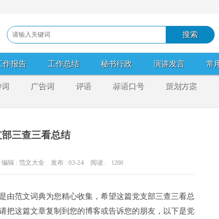
工作报告
工作总结
秘书行政
演讲发言
常
游词
广告词
评语
标语口号
策划方案
支部三查三看总结
编辑 : 范文大全
发布 : 03-24
阅读 :
1200
是由范文词典为您精心收集，希望这篇党支部三查三看总
请把这篇文章复制到您的博客或告诉您的朋友，以下是党