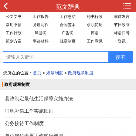
范文辞典
公文文书
工作报告
工作总结
秘书行政
演讲发言
常用书信
党建写作
合同范本
求职简历
节日致辞
工作计划
导游词
广告词
评语
标语口号
策划方案
事迹材料
规章制度
工作意见
资讯
您所在的位置：
首页
>
规章制度
>
政府规章制度
政府规章制度
县政制定最低生活保障实施办法
征地补偿工作实施细则
公务接待工作制度
单位岗位设置工作试行细则