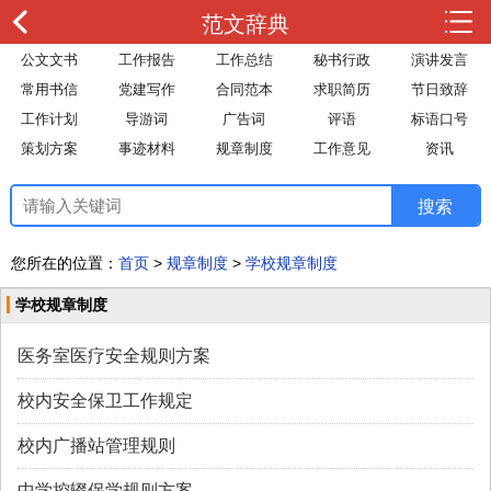
范文辞典
公文文书
工作报告
工作总结
秘书行政
演讲发言
常用书信
党建写作
合同范本
求职简历
节日致辞
工作计划
导游词
广告词
评语
标语口号
策划方案
事迹材料
规章制度
工作意见
资讯
您所在的位置：
首页
>
规章制度
>
学校规章制度
学校规章制度
医务室医疗安全规则方案
校内安全保卫工作规定
校内广播站管理规则
中学控辍保学规则方案