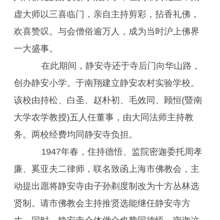
虚大师以三喜临门，亲自主持剪彩，拈香礼佛，
欢喜赞叹。与会僧俗逾万人，成为当时沪上佛界
一大盛事。
在此期间，静安寺还于寺后门向华山路，
创办静安小学。于南翔建立静安农村实验学校。
该校由持松、白圣、赵朴初、毛效同、顾恒(暨南
大学农学教授)五人任董事，由大同法师主持教
务。两校经费均同静安寺负担。
1947年春，住持德悟、监院密迦委托周孝
廉、奚亚夫二律师，联名致函上海市佛教会，主
动提出愿将静安寺由子孙剃度制改为十方丛林选
贤制。请市佛教会主持推贤选能继任静安寺方