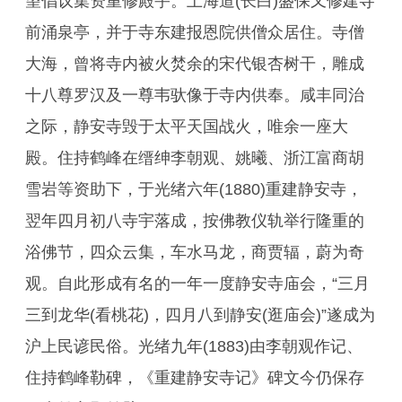
望倡议集资重修殿宇。上海道(长白)盛保又修建寺
前涌泉亭，并于寺东建报恩院供僧众居住。寺僧
大海，曾将寺内被火焚余的宋代银杏树干，雕成
十八尊罗汉及一尊韦驮像于寺内供奉。咸丰同治
之际，静安寺毁于太平天国战火，唯余一座大
殿。住持鹤峰在缙绅李朝观、姚曦、浙江富商胡
雪岩等资助下，于光绪六年(1880)重建静安寺，
翌年四月初八寺宇落成，按佛教仪轨举行隆重的
浴佛节，四众云集，车水马龙，商贾辐，蔚为奇
观。自此形成有名的一年一度静安寺庙会，“三月
三到龙华(看桃花)，四月八到静安(逛庙会)”遂成为
沪上民谚民俗。光绪九年(1883)由李朝观作记、
住持鹤峰勒碑，《重建静安寺记》碑文今仍保存