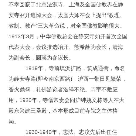
不幸圆寂于北京法源寺。上海及全国佛教界在静
安寺召开追悼大会，太虚大师在会上提出“教理、
教制、教产”三大革命说，对全国佛教影响很大。
1913年3月，中华佛教总会在静安寺如开首次全国
代表大会，会议推选冶开、熊希龄为会长，清海
为副会长，圆瑛为参议长。
1919年，寺前填浜扩路，筑成通衢，命名
为静安寺路(即今南京西路)，沪西一带日见繁荣，
香火鼎盛，礼佛游览者洛绎不绝。寺宇不敷应
用，1920年，寺僧常贵会同沪绅姚文栋等人在大
殿东兴建三圣殿，基本形成目前寺院之主体格
局。
1930-1940年，志法、志汶先后出任住