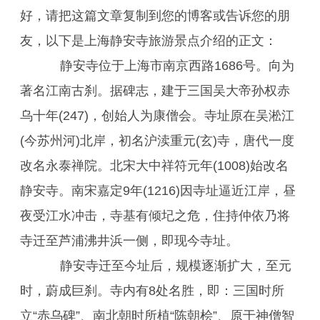
好，请把这篇文章复制到您的博客或告诉您的朋
友，以下是上海静安寺旅游景点介绍的正文：
静安寺位于上海市南京西路1686号。向为
著名江南古刹。据碑志，建于三国吴大帝孙权赤
乌十年(247)，创始人为康僧会。寺址原在吴淞江
(今苏州河)北岸，初名沪渎重元(玄)寺，唐代一度
改名永泰禅院。北宋大中祥符元年(1008)始改名
静安寺。南宋嘉定9年(1216)因寺址逼近江岸，昼
夜受江水冲击，寺基有倾圮之危，住持仲依乃将
寺迁至芦浦沸井浜一侧，即现今寺址。
静安寺迁至今址后，规模逐渐扩大，至元
时，蔚成巨刹。寺内有8处名胜，即：三国时所
立“赤乌碑”、南北朝时所植“陈朝桧”、原于神僧智