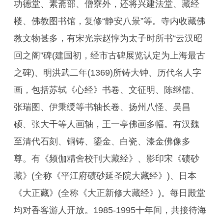
功德堂、素斋部、僧寮外，还将兴建法堂、藏经
楼、佛教图书馆，复修“静安八景”等。寺内收藏佛
教文物甚多，有宋光宗赵惇为太子时所书“云汉昭
回之阁”碑(建国初，经市古碑展览认定为上海最古
之碑)、明洪武二年(1369)所铸大钟、历代名人字
画，包括苏轼《心经》书卷、文征明、陈继儒、
张瑞图、伊秉绶等书轴长卷、扬州八怪、吴昌
硕、张大千等人画轴，王一亭佛画多幅。有汉魏
至清代石刻、铜铸、鎏金、白瓷、漆金佛像多
尊。有《频伽精舍校刊大藏经》、影印宋《碛砂
藏》(全称《平江府碛砂延圣院大藏经》)、日本
《大正藏》(全称《大正新修大藏经》)。每日殿堂
均对香客游人开放。1985-1995十年间，共接待海