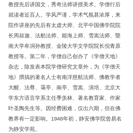
教授先后讲国文，秀奇法师讲授美术。学僧行后
就读者近百人。学风严谨，学术气氛甚浓厚，来
院作讲座的先后有太虚大师、北平中国佛学院院
长周叔迦、法舫法师、能海上师、雪嵩法师、暨
南大学牟润孙教授、金陵大学文学院院长倪青原
教授等。第二年，学僧自己创办了《学僧天地》
杂志，除发表本院学僧研究文章外，为《学僧天
地》撰搞的著名人士有南洋慈航法师、佛教学者
大醒、法尊、霭亭、南亭、雪嵩、演培、北京大
学东方语言学系主任季羡林、著名教育家、作家
叶圣陶先生等。因经费困难，仅出六期，但在佛
教界有一定影响。1948年初，静安佛学院曾易名
为静安学苑。