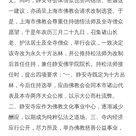
丈。同时，静安寺会体僧众也赞同德悟、密迦这
一建议，亦函呈上海市佛教会请求改制选贤。于
是，上海市佛教会尊重住持德悟法师及全寺僧众
愿望，于是年农历三月二十九日，召集诸山长
老、护法居士及全寺僧众，举行会议，一致决定
该寺改为永久十方丛林，并公推持松法师为改制
后首任住持，兼任静安佛学院院长。持松法师接
任时，提出四项要求：“一、静安寺既定为十方丛
林，今后住持选举，应由佛教会会同本市诸山代
表及本寺两序大众公推，以示大公而杜流弊。
二、静安寺应作为佛教文化事业中心，逐渐减少
酬应，以期成为纯粹弘法之道场。三、寺内经济
应行公开，尽力所及，举办佛教慈善公益事业，