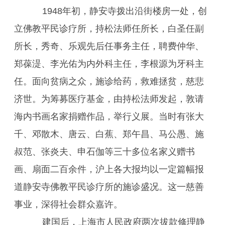
1948年初，静安寺拨出沿街楼房一处，创
立佛教平民诊疗所，持松法师任所长，白圣任副
所长，秀奇、乐观先后任事务主任，聘费仲华、
郑葆湜、李光佑为内外科主任，李根源为牙科主
任。面向贫病之众，施诊给药，救难拯贫，慈悲
济世。为筹募医疗基金，由持松法师发起，敦请
海内书画名家捐赠作品，举行义展。当时有张大
千、邓散木、唐云、白蕉、郑午昌、马公愚、施
叔范、张炎夫、申石伽等三十多位名家义赠书
画、扇面二百余件，沪上各大报均以一定篇幅报
道静安寺佛教平民诊疗所的施诊盛况。这一慈善
事业，深得社会群众嘉许。
建国后，上海市人民政府两次拔款修理静