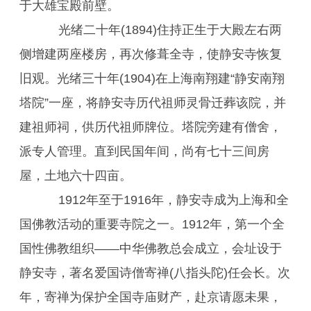
于大雄宝殿前壁。
光绪二十年(1894)住持正生于大殿左右两
侧增建两座楼房，再次修葺全寺，使静安寺恢复
旧观。光绪三十年(1904)在上海南翔建“静安南翔
塔院”一座，将静安寺历代祖师灵骨迁葬该院，并
建祖师祠，供历代祖师牌位。塔院旁建有僧舍，
派专人管理。直到民国年间，尚有七十三间房
屋，土地六十四亩。
1912年至于1916年，静安寺成为上海和全
国佛教活动的重要寺院之一。1912年，第一个全
国性佛教组织——中华佛教总会成立，会址设于
静安寺，著名爱国诗僧寄禅(八指头陀)任会长。次
年，寄禅为保护全国寺庙财产，赴京请愿未果，