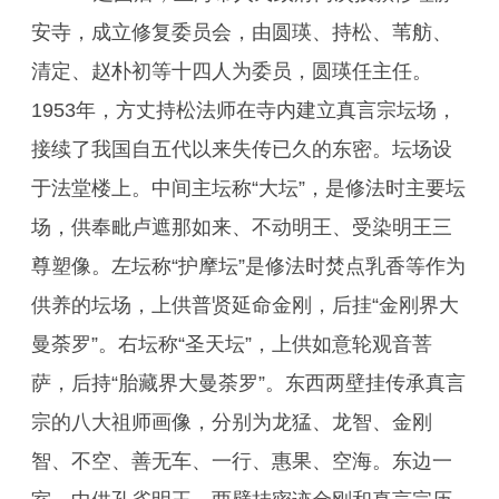
安寺，成立修复委员会，由圆瑛、持松、苇舫、
清定、赵朴初等十四人为委员，圆瑛任主任。
1953年，方丈持松法师在寺内建立真言宗坛场，
接续了我国自五代以来失传已久的东密。坛场设
于法堂楼上。中间主坛称“大坛”，是修法时主要坛
场，供奉毗卢遮那如来、不动明王、受染明王三
尊塑像。左坛称“护摩坛”是修法时焚点乳香等作为
供养的坛场，上供普贤延命金刚，后挂“金刚界大
曼荼罗”。右坛称“圣天坛”，上供如意轮观音菩
萨，后持“胎藏界大曼荼罗”。东西两壁挂传承真言
宗的八大祖师画像，分别为龙猛、龙智、金刚
智、不空、善无车、一行、惠果、空海。东边一