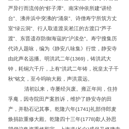
严异行而流传的“虾子潭”、南宋仲依所建“讲经
台”、沸井浜中突沸的“涌泉”、诗僧寿宁所筑方丈
室“绿云洞”、行人取道渡吴淞江的古渡口“芦子
渡”、东晋遗存防御海寇的“沪渎垒”。寿宁搜集历
代诗人题咏，编为《静安八咏集》行世，静安寺
由此声名远播。明洪武二年(1369)，铸洪武大
钟，耗铜六千斤，上有“洪武二年铸，祝皇太子千
秋”铭文，至今呜响大殿，声洪震远。
清初以来，寺屡经兴废。雍正年间，住持
孚庵，因寺院田产案胜诉，维护了静安寺的田
产，并勒石记其事。乾隆六年(1741)礼部侍郎麦
焕捐款重修大殿。乾隆四十三年(1778)歙人孙思