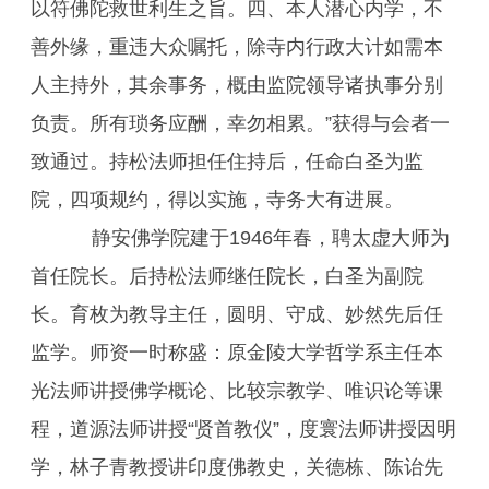
以符佛陀救世利生之旨。四、本人潜心内学，不
善外缘，重违大众嘱托，除寺内行政大计如需本
人主持外，其余事务，概由监院领导诸执事分别
负责。所有琐务应酬，幸勿相累。”获得与会者一
致通过。持松法师担任住持后，任命白圣为监
院，四项规约，得以实施，寺务大有进展。
静安佛学院建于1946年春，聘太虚大师为
首任院长。后持松法师继任院长，白圣为副院
长。育枚为教导主任，圆明、守成、妙然先后任
监学。师资一时称盛：原金陵大学哲学系主任本
光法师讲授佛学概论、比较宗教学、唯识论等课
程，道源法师讲授“贤首教仪”，度寰法师讲授因明
学，林子青教授讲印度佛教史，关德栋、陈诒先