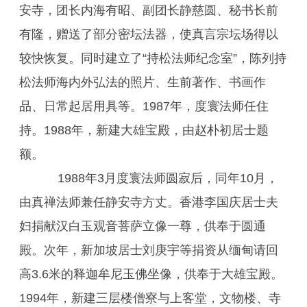
安寺，团长内海有昭、副团长静慈圆、秘书长前
有隆，赠送了部分密坛法器，使真言宗坛场得以
较快恢复。同时建立了“持松法师纪念室”，陈列持
松法师海内外弘法的照片、生前著作、书画作
品、日常起居用具等。1987年，度寰法师任住
持。1988年，新建大雄宝殿，由赵朴初居士题
额。
1988年3月度寰法师圆寂后，同年10月，
由真禅法师兼任静安寺方丈。香港李国庆居士夫
妇捐献汉白玉观音菩萨立像一尊，供奉于圆通
殿。次年，新加坡居士刘庚宇等捐资从缅甸请回
高3.6米的释迦牟尼玉佛坐像，供奉于大雄宝殿。
1994年，新建三层楼僧寮与上客堂，文物楼、寺