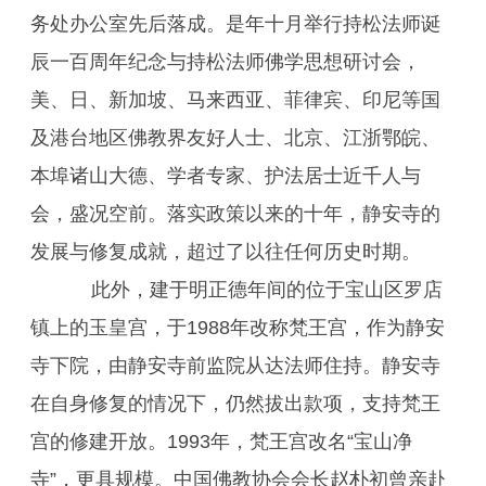
务处办公室先后落成。是年十月举行持松法师诞
辰一百周年纪念与持松法师佛学思想研讨会，
美、日、新加坡、马来西亚、菲律宾、印尼等国
及港台地区佛教界友好人士、北京、江浙鄂皖、
本埠诸山大德、学者专家、护法居士近千人与
会，盛况空前。落实政策以来的十年，静安寺的
发展与修复成就，超过了以往任何历史时期。
此外，建于明正德年间的位于宝山区罗店
镇上的玉皇宫，于1988年改称梵王宫，作为静安
寺下院，由静安寺前监院从达法师住持。静安寺
在自身修复的情况下，仍然拔出款项，支持梵王
宫的修建开放。1993年，梵王宫改名“宝山净
寺”，更具规模。中国佛教协会会长赵朴初曾亲赴