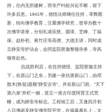
持，任内无所建树，而寺产纠纷兴讼不断，留下
许多后患。1941年，德悟法师继任住持，革弊图
新，转向佛学教育，注重佛学研究，曾举办数十
次佛学讲座，分别礼请应慈、圆瑛、芝峰、丁福
保、赵朴初、蒋竹庄等高僧、大德主讲，同时成
立静安寺护法会，会同监院密迦整顿寺务，寺风
顿有起色。
抗战胜利后，在住持德悟、监院密迦主持
下，在原山门之东，另建一座仿唐新山门，由邓
散木(铁翁)题额“静安古寺”。并在新山门前、“天下
第六泉”井栏一侧，竖立一座古印度阿育王式梵
幢，成为静安寺标志。工程竣工后，又逢四月初
八日佛诞及静安佛学院开学，在揭幕典礼上，太