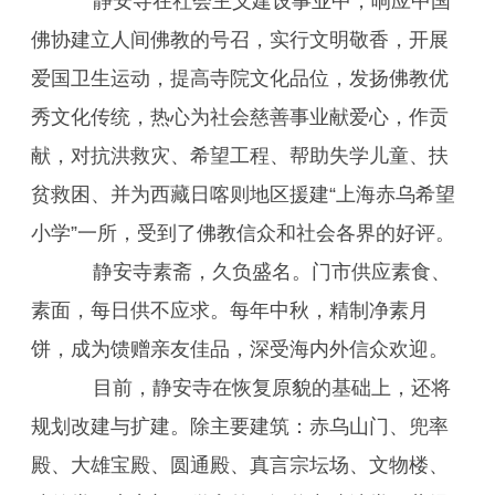
静安寺在社会主义建设事业中，响应中国
佛协建立人间佛教的号召，实行文明敬香，开展
爱国卫生运动，提高寺院文化品位，发扬佛教优
秀文化传统，热心为社会慈善事业献爱心，作贡
献，对抗洪救灾、希望工程、帮助失学儿童、扶
贫救困、并为西藏日喀则地区援建“上海赤乌希望
小学”一所，受到了佛教信众和社会各界的好评。
静安寺素斋，久负盛名。门市供应素食、
素面，每日供不应求。每年中秋，精制净素月
饼，成为馈赠亲友佳品，深受海内外信众欢迎。
目前，静安寺在恢复原貌的基础上，还将
规划改建与扩建。除主要建筑：赤乌山门、兜率
殿、大雄宝殿、圆通殿、真言宗坛场、文物楼、