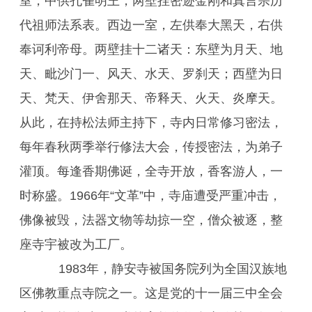
室，中供孔雀明王，两壁挂密迹金刚和真言宗历
代祖师法系表。西边一室，左供奉大黑天，右供
奉诃利帝母。两壁挂十二诸天：东壁为月天、地
天、毗沙门一、风天、水天、罗刹天；西壁为日
天、梵天、伊舍那天、帝释天、火天、炎摩天。
从此，在持松法师主持下，寺内日常修习密法，
每年春秋两季举行修法大会，传授密法，为弟子
灌顶。每逢香期佛诞，全寺开放，香客游人，一
时称盛。1966年“文革”中，寺庙遭受严重冲击，
佛像被毁，法器文物等劫掠一空，僧众被逐，整
座寺宇被改为工厂。
1983年，静安寺被国务院列为全国汉族地
区佛教重点寺院之一。这是党的十一届三中全会