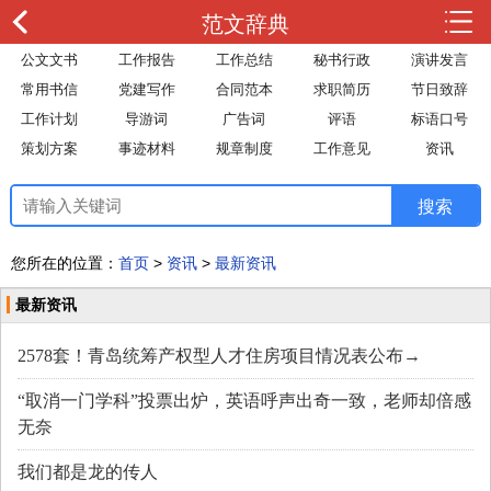
范文辞典
公文文书
工作报告
工作总结
秘书行政
演讲发言
常用书信
党建写作
合同范本
求职简历
节日致辞
工作计划
导游词
广告词
评语
标语口号
策划方案
事迹材料
规章制度
工作意见
资讯
您所在的位置：
首页
>
资讯
>
最新资讯
最新资讯
2578套！青岛统筹产权型人才住房项目情况表公布→
“取消一门学科”投票出炉，英语呼声出奇一致，老师却倍感
无奈
我们都是龙的传人