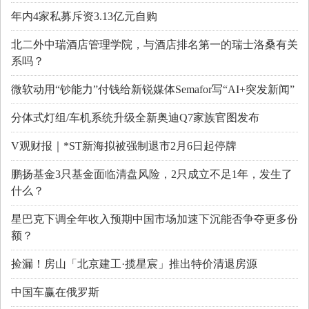
年内4家私募斥资3.13亿元自购
北二外中瑞酒店管理学院，与酒店排名第一的瑞士洛桑有关
系吗？
微软动用“钞能力”付钱给新锐媒体Semafor写“AI+突发新闻”
分体式灯组/车机系统升级全新奥迪Q7家族官图发布
V观财报｜*ST新海拟被强制退市2月6日起停牌
鹏扬基金3只基金面临清盘风险，2只成立不足1年，发生了
什么？
星巴克下调全年收入预期中国市场加速下沉能否争夺更多份
额？
捡漏！房山「北京建工·揽星宸」推出特价清退房源
中国车赢在俄罗斯