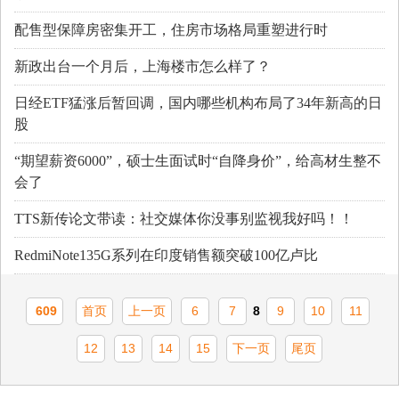
配售型保障房密集开工，住房市场格局重塑进行时
新政出台一个月后，上海楼市怎么样了？
日经ETF猛涨后暂回调，国内哪些机构布局了34年新高的日
股
“期望薪资6000”，硕士生面试时“自降身价”，给高材生整不
会了
TTS新传论文带读：社交媒体你没事别监视我好吗！！
RedmiNote135G系列在印度销售额突破100亿卢比
609
首页
上一页
6
7
8
9
10
11
12
13
14
15
下一页
尾页