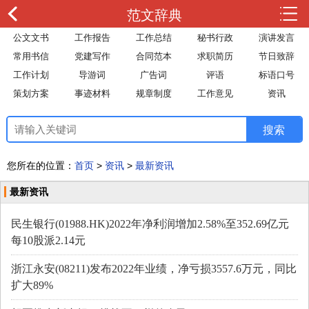
范文辞典
公文文书
工作报告
工作总结
秘书行政
演讲发言
常用书信
党建写作
合同范本
求职简历
节日致辞
工作计划
导游词
广告词
评语
标语口号
策划方案
事迹材料
规章制度
工作意见
资讯
您所在的位置：
首页
>
资讯
>
最新资讯
最新资讯
民生银行(01988.HK)2022年净利润增加2.58%至352.69亿元
每10股派2.14元
浙江永安(08211)发布2022年业绩，净亏损3557.6万元，同比
扩大89%