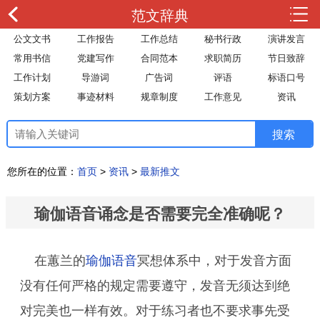
范文辞典
公文文书
工作报告
工作总结
秘书行政
演讲发言
常用书信
党建写作
合同范本
求职简历
节日致辞
工作计划
导游词
广告词
评语
标语口号
策划方案
事迹材料
规章制度
工作意见
资讯
您所在的位置：
首页
>
资讯
>
最新推文
瑜伽语音诵念是否需要完全准确呢？
在蕙兰的
瑜伽语音
冥想体系中，对于发音方面
没有任何严格的规定需要遵守，发音无须达到绝
对完美也一样有效。对于练习者也不要求事先受