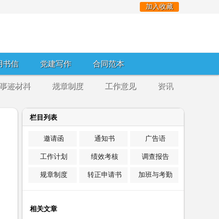
加入收藏
用书信
党建写作
合同范本
事迹材料
规章制度
工作意见
资讯
栏目列表
邀请函
通知书
广告语
工作计划
绩效考核
调查报告
规章制度
转正申请书
加班与考勤
相关文章