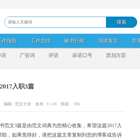
工作报告
工作总结
秘书行政
演讲发言
常
游词
广告词
评语
标语口号
策划方案
2017入职3篇
编辑 : 范文大全
发布 : 11-18
阅读 :
856
请书范文3篇是由范文词典为您精心收集，希望这篇2017入
帮助，如果觉得好，请把这篇文章复制到您的博客或告诉