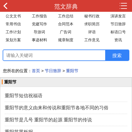
范文辞典
公文文书
工作报告
工作总结
秘书行政
演讲发言
常用书信
党建写作
合同范本
求职简历
节日致辞
工作计划
导游词
广告词
评语
标语口号
策划方案
事迹材料
规章制度
工作意见
资讯
您所在的位置：
首页
>
节日致辞
>
重阳节
重阳节
重阳节短信祝福语
重阳节的意义由来和传说和重阳节各地不同的习俗
重阳节是几号 重阳节的起源 重阳节的传说
重阳节黑板报