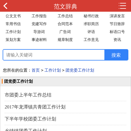
范文辞典
公文文书
工作报告
工作总结
秘书行政
演讲发言
常用书信
党建写作
合同范本
求职简历
节日致辞
工作计划
导游词
广告词
评语
标语口号
策划方案
事迹材料
规章制度
工作意见
资讯
您所在的位置：
首页
>
工作计划
>
团党委工作计划
团党委工作计划
市团委上半年工作总结
2017年龙潭镇共青团工作计划
下半年学校团委工作计划
乡镇镇团委工作计划