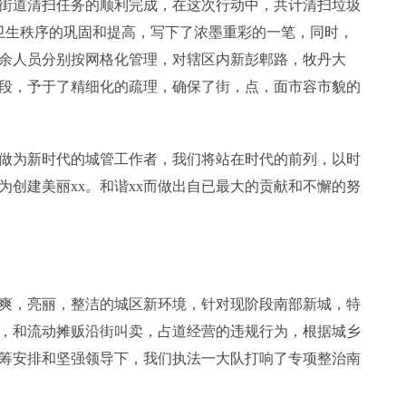
街道清扫任务的顺利完成，在这次行动中，共计清扫垃圾
面卫生秩序的巩固和提高，写下了浓墨重彩的一笔，同时，
余人员分别按网格化管理，对辖区内新彭郫路，牧丹大
段，予于了精细化的疏理，确保了街，点，面市容市貌的
做为新时代的城管工作者，我们将站在时代的前列，以时
为创建美丽xx。和谐xx而做出自已最大的贡献和不懈的努
清爽，亮丽，整洁的城区新环境，针对现阶段南部新城，特
象，和流动摊贩沿街叫卖，占道经营的违规行为，根据城乡
筹安排和坚强领导下，我们执法一大队打响了专项整治南