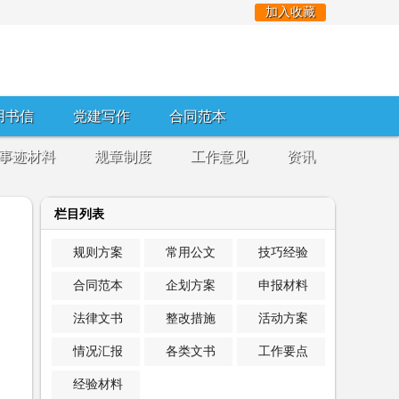
加入收藏
用书信
党建写作
合同范本
事迹材料
规章制度
工作意见
资讯
栏目列表
规则方案
常用公文
技巧经验
合同范本
企划方案
申报材料
法律文书
整改措施
活动方案
情况汇报
各类文书
工作要点
经验材料