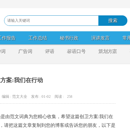
工作报告
工作总结
秘书行政
演讲发言
常
游词
广告词
评语
标语口号
策划方案
方案:我们在行动
编辑 : 范文大全
发布 : 01-02
阅读 :
258
动是由范文词典为您精心收集，希望这篇创卫方案:我们在
，请把这篇文章复制到您的博客或告诉您的朋友，以下是