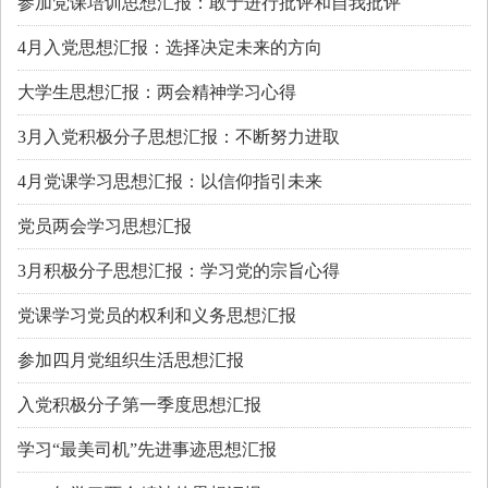
参加党课培训思想汇报：敢于进行批评和自我批评
4月入党思想汇报：选择决定未来的方向
大学生思想汇报：两会精神学习心得
3月入党积极分子思想汇报：不断努力进取
4月党课学习思想汇报：以信仰指引未来
党员两会学习思想汇报
3月积极分子思想汇报：学习党的宗旨心得
党课学习党员的权利和义务思想汇报
参加四月党组织生活思想汇报
入党积极分子第一季度思想汇报
学习“最美司机”先进事迹思想汇报