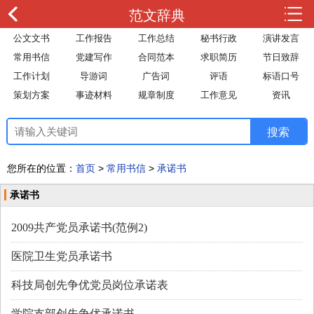
范文辞典
公文文书
工作报告
工作总结
秘书行政
演讲发言
常用书信
党建写作
合同范本
求职简历
节日致辞
工作计划
导游词
广告词
评语
标语口号
策划方案
事迹材料
规章制度
工作意见
资讯
您所在的位置：
首页
>
常用书信
>
承诺书
承诺书
2009共产党员承诺书(范例2)
医院卫生党员承诺书
科技局创先争优党员岗位承诺表
学院支部创先争优承诺书