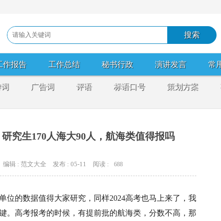
工作报告
工作总结
秘书行政
演讲发言
常
游词
广告词
评语
标语口号
策划方案
人，研究生170人海大90人，航海类值得报吗
编辑 : 范文大全
发布 : 05-11
阅读 :
688
个单位的数据值得大家研究，同样2024高考也马上来了，我
键。高考报考的时候，有提前批的航海类，分数不高，那