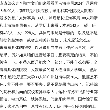
应该怎么走？那本文咱们来看看国考海事局2024年录用数
事大学90人，前5都是相关院校，录用和其他院校人数差距
多的是广东海事局139人，然后是长江海事局108人和浙
和上海海事局46人。从学历上来看，本科542人，硕士研
有488人，女生228人。具体海事局是干嘛的，以及适不适
前批的航海类，或者走相关的院校， 未来应该怎么去
来看看具体的院校，以及录用当中有工作然后再次上岸
结果。另外如果咱们是普通家庭，想要确定的结果，不怕
关注一下。有些东西只能舍弃一部分，不能什么都要，全
看看具体的院校，人数最多的是大连海事大学90人，然后
接下来是武汉理工大学33人和广州航海学院30人。数据是不
色，能不能去，要不要去，是不是结果也出来了。记得综
的院校和后面的院校差异非常大，这种情况在很多行业都
桶油、电力系统、铁路系统、气象系统等等。国考除了应
岸，这次录用中，总共有182人，我们挑一部分相关的工