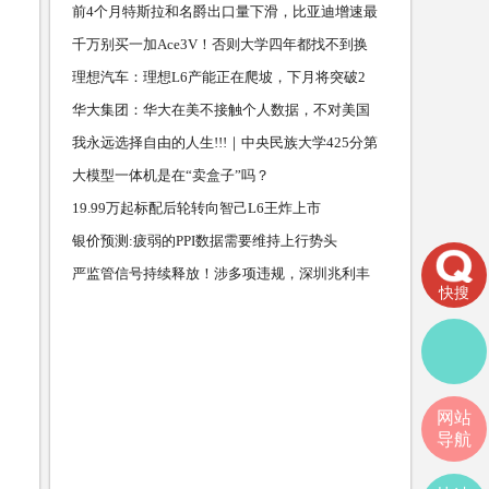
吐不快！
前4个月特斯拉和名爵出口量下滑，比亚迪增速最
为迅猛
千万别买一加Ace3V！否则大学四年都找不到换
机理由
理想汽车：理想L6产能正在爬坡，下月将突破2
万台
华大集团：华大在美不接触个人数据，不对美国
家安全造成任
我永远选择自由的人生!!!｜中央民族大学425分第
一名经验
大模型一体机是在“卖盒子”吗？
19.99万起标配后轮转向智己L6王炸上市
银价预测:疲弱的PPI数据需要维持上行势头
严监管信号持续释放！涉多项违规，深圳兆利丰
快搜
私募基金领罚
网站
导航