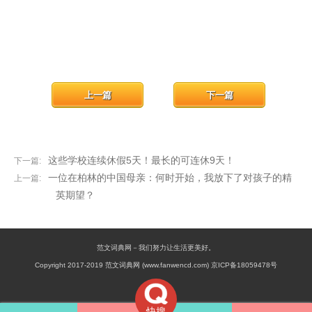
上一篇
下一篇
这些学校连续休假5天！最长的可连休9天！
下一篇:
一位在柏林的中国母亲：何时开始，我放下了对孩子的精
上一篇:
英期望？
范文词典网－我们努力让生活更美好。
Copyright 2017-2019 范文词典网 (www.fanwencd.com) 京ICP备18059478号
快搜