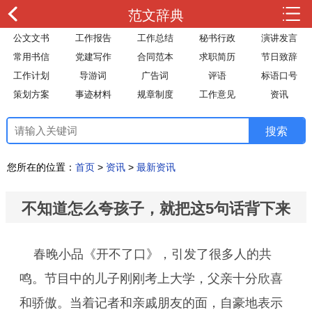
范文辞典
公文文书
工作报告
工作总结
秘书行政
演讲发言
常用书信
党建写作
合同范本
求职简历
节日致辞
工作计划
导游词
广告词
评语
标语口号
策划方案
事迹材料
规章制度
工作意见
资讯
您所在的位置：
首页
>
资讯
>
最新资讯
不知道怎么夸孩子，就把这5句话背下来
春晚小品《开不了口》，引发了很多人的共
鸣。节目中的儿子刚刚考上大学，父亲十分欣喜
和骄傲。当着记者和亲戚朋友的面，自豪地表示