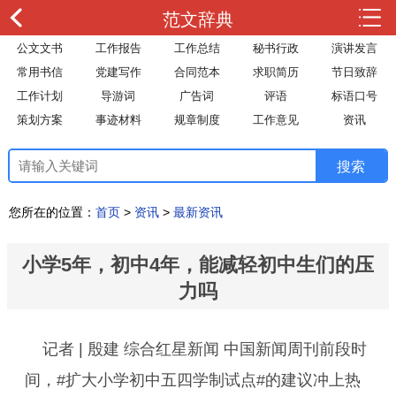
范文辞典
公文文书
工作报告
工作总结
秘书行政
演讲发言
常用书信
党建写作
合同范本
求职简历
节日致辞
工作计划
导游词
广告词
评语
标语口号
策划方案
事迹材料
规章制度
工作意见
资讯
您所在的位置：
首页
>
资讯
>
最新资讯
小学5年，初中4年，能减轻初中生们的压
力吗
记者 | 殷建 综合红星新闻 中国新闻周刊前段时
间，#扩大小学初中五四学制试点#的建议冲上热