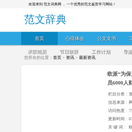
欢迎来到 范文词典网 ， 一个优秀的范文鉴赏学习网站！
范文辞典
首页
心得体会
公文文书
求职简历
节日致辞
工作计划
导
您所在的位置：
首页
>
资讯
>
最新资讯
欧派“为
员6000
栏目分类 :
信息来源 :
访问热度 :
7
更新时间 :
0
关 键 词 :