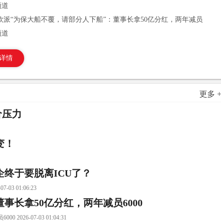
频道
欧派“为保大船不覆，请部分人下船”：董事长拿50亿分红，两年减员
频道
详情
更多 
价压力
变！
终于要脱离ICU了？
 01:06:23
事长拿50亿分红，两年减员6000
6-07-03 01:04:31