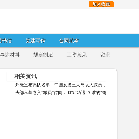
加入收藏
用书信
党建写作
合同范本
事迹材料
规章制度
工作意见
资讯
相关资讯
郑薇宣布离队名单，中国女篮三人离队大减员，亚洲冠军暂别国
头部私募卷入“减员”传闻：30%“劝退”？谁的“锅”，谁的“错”？
家队 2024-02-08 07:38:31
18 22:18:25