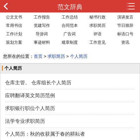
范文辞典
公文文书
工作报告
工作总结
秘书行政
演讲发言
常用书信
党建写作
合同范本
求职简历
节日致辞
工作计划
导游词
广告词
评语
标语口号
策划方案
事迹材料
规章制度
工作意见
资讯
您所在的位置：
首页
>
求职简历
>
个人简历
个人简历
仓库主管、 仓库组长个人简历
应聘翻译英文简历范例
求职银行职位个人简历
法学专业求职简历
个人简历：秋的收获属于春的耕耘者