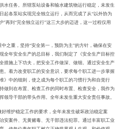
年度供水任务。所辖泵站设备和输水建筑物运行稳定，未发生
1日起各泵站实现完全独立运行，从而完成了从“以外协为
护”再到“完全独立运行”这三大步的迈进，这一过程仅用
重中之重，坚持“安全第一，预防为主”的方针，确保在安
现全年安全生产的总目标，我们制定了《安全生产目标控
全措施上下功夫，把安全工作做深、做细。通过安全生产
患。着力改变职工的安全意识，要求每个职工进一步掌握
准》中的细则，使之成为每个职工的习惯行为和自觉行
持做到在布置、检查工作的同时布置、检查安全，我作为
挥领导干部的带头作用。全年未发生重大安全责任事故。
做好维护稳定工作的要求，全年未发生破坏政治稳定案
治安案件、无黄赌毒、无干部违法犯罪。通过丰富职工业
育，使每位青年职工树立正确世界观人生观、和价值观。