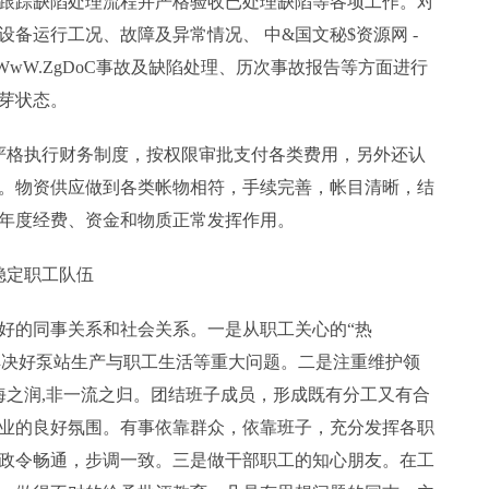
跟踪缺陷处理流程并严格验收已处理缺陷等各项工作。对
备运行工况、故障及异常情况、 中&国文秘$资源网 -
WwW.ZgDoC事故及缺陷处理、历次事故报告等方面进行
芽状态。
严格执行财务制度，按权限审批支付各类费用，另外还认
。物资供应做到各类帐物相符，手续完善，帐目清晰，结
年度经费、资金和物质正常发挥作用。
稳定职工队伍
好的同事关系和社会关系。一是从职工关心的“热
地解决好泵站生产与职工生活等重大问题。二是注重维护领
海之润,非一流之归。团结班子成员，形成既有分工又有合
业的良好氛围。有事依靠群众，依靠班子，充分发挥各职
政令畅通，步调一致。三是做干部职工的知心朋友。在工