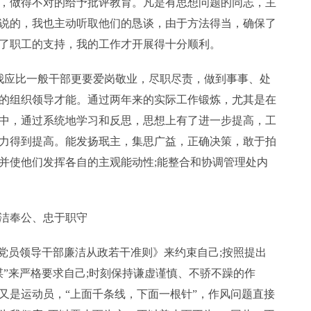
，做得不对的给予批评教育。凡是有思想问题的同志，主
说的，我也主动听取他们的恳谈，由于方法得当，确保了
了职工的支持，我的工作才开展得十分顺利。
我应比一般干部更要爱岗敬业，尽职尽责，做到事事、处
的组织领导才能。通过两年来的实际工作锻炼，尤其是在
中，通过系统地学习和反思，思想上有了进一步提高，工
力得到提高。能发扬珉主，集思广益，正确决策，敢于拍
并使他们发挥各自的主观能动性;能整合和协调管理处内
洁奉公、忠于职守
《党员领导干部廉洁从政若干准则》来约束自己;按照提出
谋”来严格要求自己;时刻保持谦虚谨慎、不骄不躁的作
又是运动员，“上面千条线，下面一根针”，作风问题直接